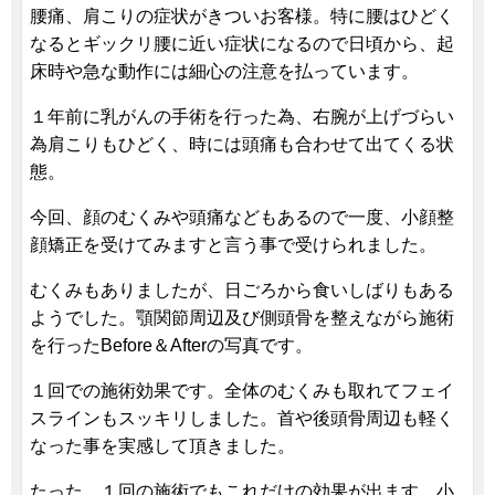
腰痛、肩こりの症状がきついお客様。特に腰はひどく
なるとギックリ腰に近い症状になるので日頃から、起
床時や急な動作には細心の注意を払っています。
１年前に乳がんの手術を行った為、右腕が上げづらい
為肩こりもひどく、時には頭痛も合わせて出てくる状
態。
今回、顔のむくみや頭痛などもあるので一度、小顔整
顔矯正を受けてみますと言う事で受けられました。
むくみもありましたが、日ごろから食いしばりもある
ようでした。顎関節周辺及び側頭骨を整えながら施術
を行ったBefore＆Afterの写真です。
１回での施術効果です。全体のむくみも取れてフェイ
スラインもスッキリしました。首や後頭骨周辺も軽く
なった事を実感して頂きました。
たった、１回の施術でもこれだけの効果が出ます。小