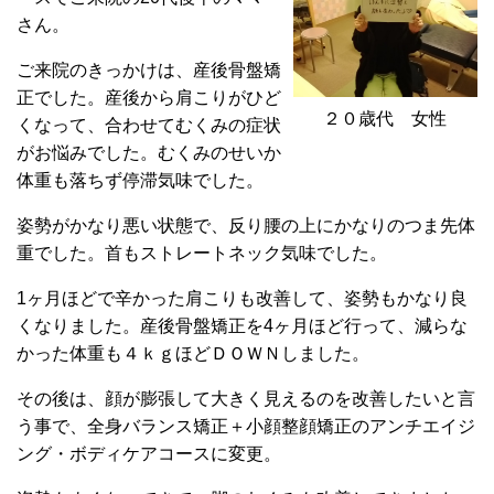
さん。
ご来院のきっかけは、産後骨盤矯
正でした。産後から肩こりがひど
２０歳代 女性
くなって、合わせてむくみの症状
がお悩みでした。むくみのせいか
体重も落ちず停滞気味でした。
姿勢がかなり悪い状態で、反り腰の上にかなりのつま先体
重でした。首もストレートネック気味でした。
1ヶ月ほどで辛かった肩こりも改善して、姿勢もかなり良
くなりました。産後骨盤矯正を4ヶ月ほど行って、減らな
かった体重も４ｋｇほどＤＯＷＮしました。
その後は、顔が膨張して大きく見えるのを改善したいと言
う事で、全身バランス矯正＋小顔整顔矯正のアンチエイジ
ング・ボディケアコースに変更。