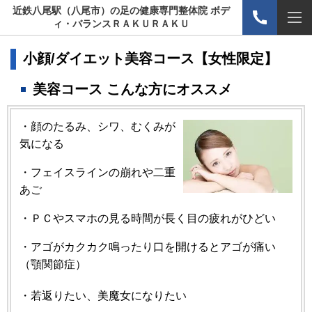
近鉄八尾駅（八尾市）の足の健康専門整体院 ボデ
ィ・バランスＲＡＫＵＲＡＫＵ
小顔/ダイエット美容コース【女性限定】
美容コース こんな方にオススメ
・顔のたるみ、シワ、むくみが
気になる
・フェイスラインの崩れや二重
あご
・ＰＣやスマホの見る時間が長く目の疲れがひどい
・
アゴがカクカク鳴ったり口を開けるとアゴが痛い
（顎関節症
）
・若返りたい、美魔女になりたい